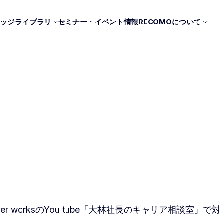
ッジライブラリ
セミナー・イベント情報
RECOMOについて
採
エントリーマネジメント｜採用
エンゲージマネジメント｜定着
グロースマネジメント｜育成
her worksのYou tube「大林社長のキャリア相談室」
パフォーマンスマネジメント｜評価