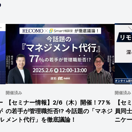
る
開催済み
開催済み
ー
【セミナー情報】2/6（木）開催！77％
【セミ
が
の若手が管理職拒否!? 今話題の「マネジ
員同
ル
メント代行」を徹底議論！
ニケ