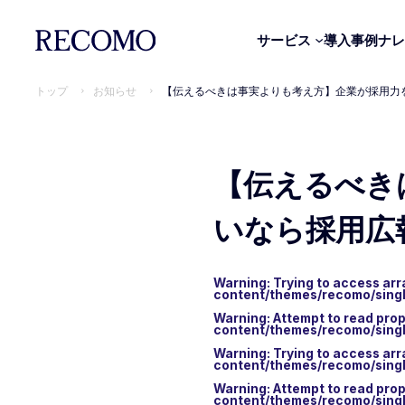
サービス
導入事例
ナレ
トップ
お知らせ
【伝えるべきは事実よりも考え方】企業が採用力
【伝えるべき
いなら採用広
Warning
: Trying to access arr
content/themes/recomo/sing
Organization CODE｜経営組織OS診断
Warning
: Attempt to read prop
content/themes/recomo/sing
CEO CODE｜経営者診断
Warning
: Trying to access arr
content/themes/recomo/sing
Leadership CODE｜マネージャー診断
Warning
: Attempt to read pro
content/themes/recomo/sing