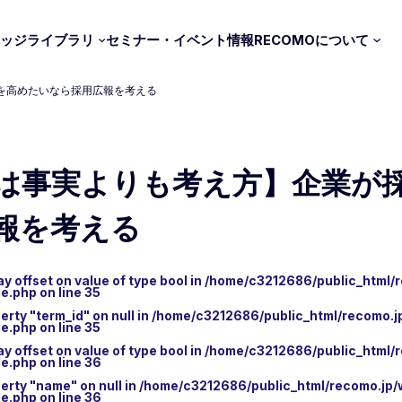
ッジライブラリ
セミナー・イベント情報
RECOMOについて
を高めたいなら採用広報を考える
は事実よりも考え方】企業が
報を考える
採
ay offset on value of type bool in
/home/c3212686/public_html/
le.php
on line
35
エントリーマネジメント｜採用
erty "term_id" on null in
/home/c3212686/public_html/recomo.j
le.php
on line
35
エンゲージマネジメント｜定着
ay offset on value of type bool in
/home/c3212686/public_html/
le.php
on line
36
グロースマネジメント｜育成
perty "name" on null in
/home/c3212686/public_html/recomo.jp/
le.php
on line
36
パフォーマンスマネジメント｜評価