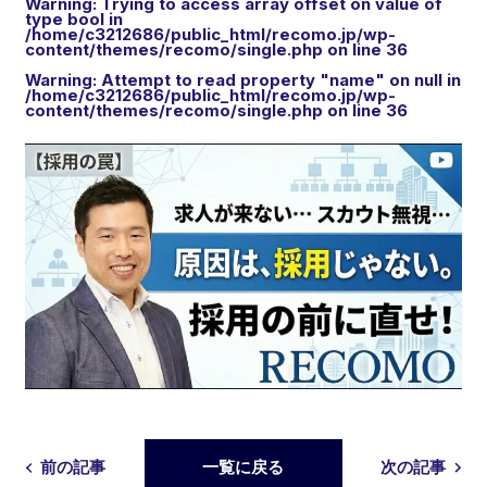
Warning
: Trying to access array offset on value of
type bool in
/home/c3212686/public_html/recomo.jp/wp-
content/themes/recomo/single.php
on line
36
Warning
: Attempt to read property "name" on null in
/home/c3212686/public_html/recomo.jp/wp-
content/themes/recomo/single.php
on line
36
前の記事
一覧に戻る
次の記事