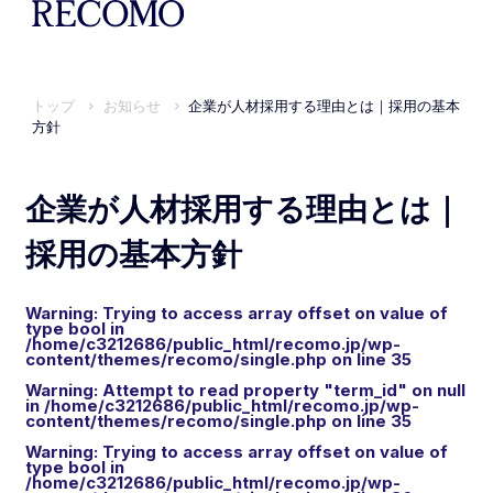
トップ
お知らせ
企業が人材採用する理由とは｜採用の基本
方針
企業が人材採用する理由とは｜
採用の基本方針
Warning
: Trying to access array offset on value of
type bool in
/home/c3212686/public_html/recomo.jp/wp-
content/themes/recomo/single.php
on line
35
Warning
: Attempt to read property "term_id" on null
in
/home/c3212686/public_html/recomo.jp/wp-
content/themes/recomo/single.php
on line
35
Warning
: Trying to access array offset on value of
type bool in
/home/c3212686/public_html/recomo.jp/wp-