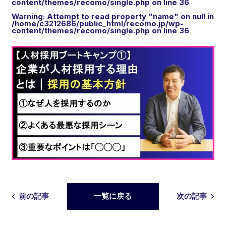
content/themes/recomo/single.php
on line
36
Warning
: Attempt to read property "name" on null in
/home/c3212686/public_html/recomo.jp/wp-
content/themes/recomo/single.php
on line
36
前の記事
一覧に戻る
次の記事