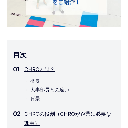
目次
CHROとは？
概要
人事部長との違い
背景
CHROの役割（CHROが企業に必要な
理由）